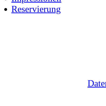
Reservierung
Verwendung von Cooki
Um unsere Webseite für Sie
fortlaufend verbessern zu 
Durch die weitere Nutzung 
Verwendung von Cookies zu
erhalten Sie in unserer
Date
akzeptieren